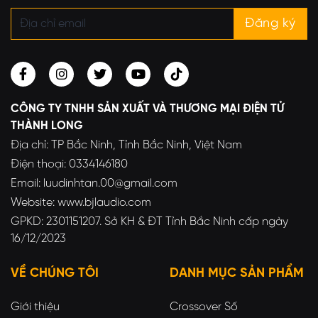
CÔNG TY TNHH SẢN XUẤT VÀ THƯƠNG MẠI ĐIỆN TỬ
THÀNH LONG
Địa chỉ: TP Bắc Ninh, Tỉnh Bắc Ninh, Việt Nam
Điện thoại: 0334146180
Email: luudinhtan.00@gmail.com
Website: www.bjlaudio.com
GPKD: 2301151207. Sở KH & ĐT Tỉnh Bắc Ninh cấp ngày
16/12/2023
VỀ CHÚNG TÔI
DANH MỤC SẢN PHẨM
Giới thiệu
Crossover Số