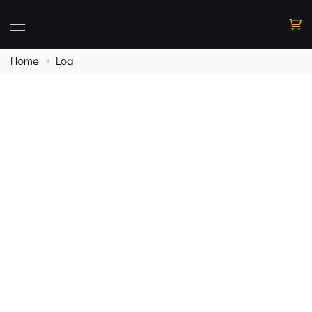
Bỏ
qua
nội
dung
Home
»
Loa