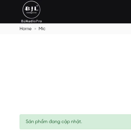
Bỏ
qua
nội
dung
Home
»
Míc
Sản phẩm đang cập nhật.