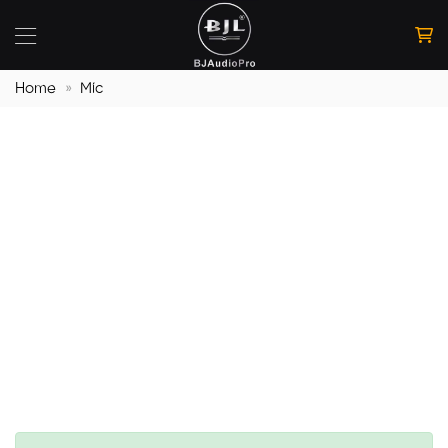
Bỏ
qua
nội
dung
Home
»
Míc