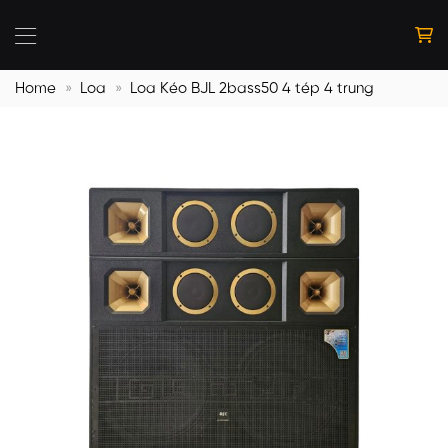
Bỏ
qua
nội
dung
Home
»
Loa
»
Loa Kéo BJL 2bass50 4 tép 4 trung