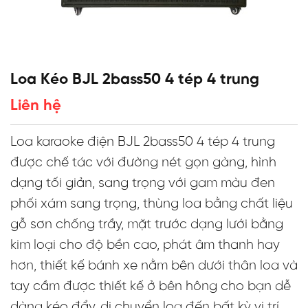
Loa Kéo BJL 2bass50 4 tép 4 trung
Liên hệ
Loa karaoke điện BJL 2bass50 4 tép 4 trung
được chế tác với đường nét gọn gàng, hình
dạng tối giản, sang trọng với gam màu đen
phối xám sang trọng, thùng loa bằng chất liệu
gỗ sơn chống trầy, mặt trước dạng lưới bằng
kim loại cho độ bền cao, phát âm thanh hay
hơn, thiết kế bánh xe nằm bên dưới thân loa và
tay cầm được thiết kế ở bên hông cho bạn dễ
dàng kéo đẩy, di chuyển loa đến bất kỳ vị trí