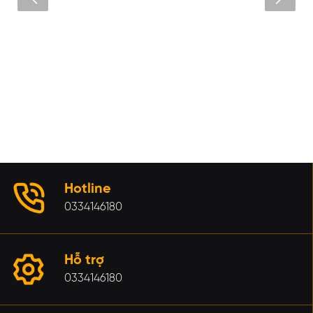
Loa full 30- KT12 Plus
Liên hệ
XEM CHI TIẾT
Hotline
0334146180
Hỗ trợ
0334146180