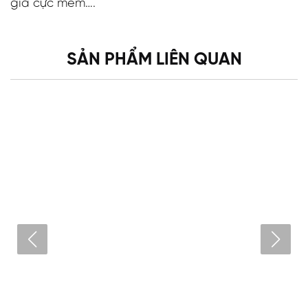
giá cực mềm….
SẢN PHẨM LIÊN QUAN
Loa full 30- KT12 Plus
Liên hệ
XEM CHI TIẾT