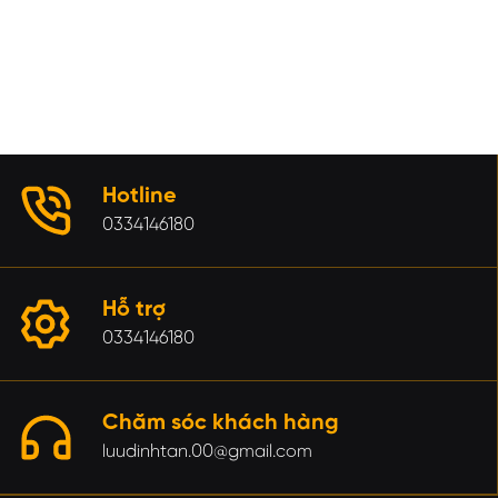
Hotline
0334146180
Hỗ trợ
0334146180
Chăm sóc khách hàng
luudinhtan.00@gmail.com