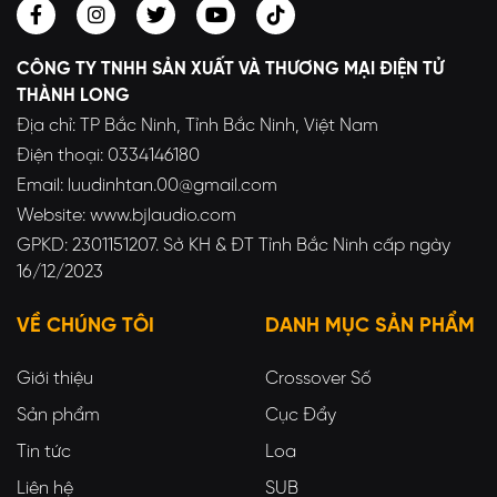
CÔNG TY TNHH SẢN XUẤT VÀ THƯƠNG MẠI ĐIỆN TỬ
THÀNH LONG
Địa chỉ: TP Bắc Ninh, Tỉnh Bắc Ninh, Việt Nam
Điện thoại: 0334146180
Email: luudinhtan.00@gmail.com
Website: www.bjlaudio.com
GPKD: 2301151207. Sở KH & ĐT Tỉnh Bắc Ninh cấp ngày
16/12/2023
VỀ CHÚNG TÔI
DANH MỤC SẢN PHẨM
Giới thiệu
Crossover Số
Sản phẩm
Cục Đẩy
Tin tức
Loa
Liên hệ
SUB