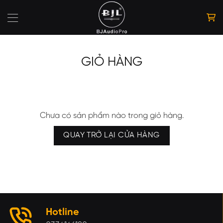
Bỏ
qua
nội
dung
GIỎ HÀNG
Chưa có sản phẩm nào trong giỏ hàng.
QUAY TRỞ LẠI CỬA HÀNG
Hotline