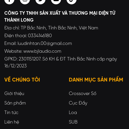
CÔNG TY TNHH SẢN XUẤT VÀ THƯƠNG MẠI ĐIỆN TỬ
THÀNH LONG
Địa chỉ: TP Bắc Ninh, Tỉnh Bắc Ninh, Việt Nam
Điện thoại: 0334146180
Email: luudinhtan.00@gmail.com
Website: www.bjlaudio.com
GPKD: 2301151207. Sở KH & ĐT Tỉnh Bắc Ninh cấp ngày
16/12/2023
VỀ CHÚNG TÔI
DANH MỤC SẢN PHẨM
Giới thiệu
Crossover Số
Sản phẩm
Cục Đẩy
Tin tức
Loa
Liên hệ
SUB