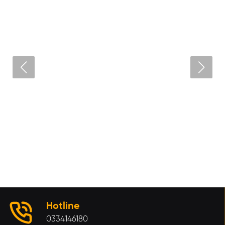
Quản Lý nguồn DT102
Liên hệ
XEM CHI TIẾT
Hotline
0334146180