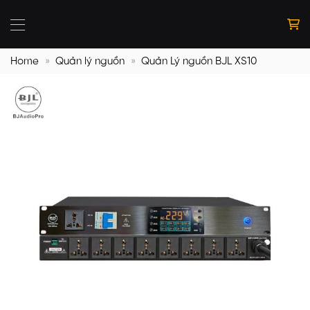
Bỏ
qua
nội
dung
Home
»
Quản lý nguồn
»
Quản Lý nguồn BJL XS10