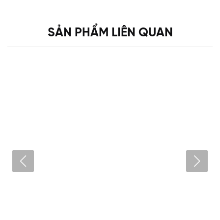
SẢN PHẨM LIÊN QUAN
Loa full 30- KT12 Plus
Liên hệ
XEM CHI TIẾT