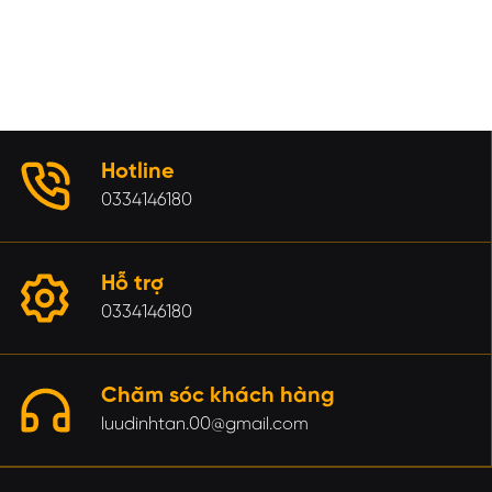
Hotline
0334146180
Hỗ trợ
0334146180
Chăm sóc khách hàng
luudinhtan.00@gmail.com