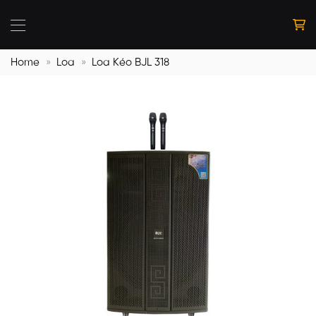
Bỏ
qua
nội
dung
Home
»
Loa
»
Loa Kéo BJL 318