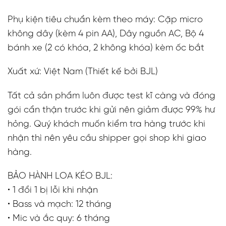
Phụ kiện tiêu chuẩn kèm theo máy: Cặp micro
không dây (kèm 4 pin AA), Dây nguồn AC, Bộ 4
bánh xe (2 có khóa, 2 không khóa) kèm ốc bắt
Xuất xứ: Việt Nam (Thiết kế bởi BJL)
Tất cả sản phẩm luôn được test kĩ càng và đóng
gói cẩn thận trước khi gửi nên giảm được 99% hư
hỏng. Quý khách muốn kiểm tra hàng trước khi
nhận thì nên yêu cầu shipper gọi shop khi giao
hàng.
BẢO HÀNH LOA KÉO BJL:
• 1 đổi 1 bị lỗi khi nhận
• Bass và mạch: 12 tháng
• Mic và ắc quy: 6 tháng